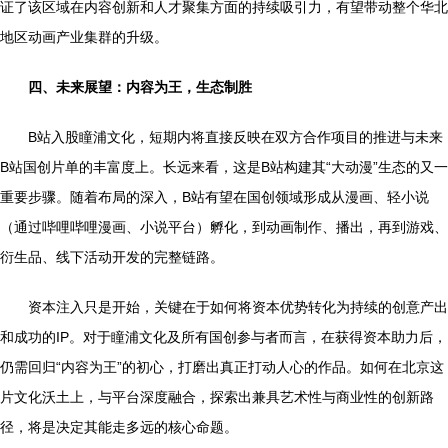
证了该区域在内容创新和人才聚集方面的持续吸引力，有望带动整个华北
地区动画产业集群的升级。
四、未来展望：内容为王，生态制胜
B站入股瞳浦文化，短期内将直接反映在双方合作项目的推进与未来
B站国创片单的丰富度上。长远来看，这是B站构建其“大动漫”生态的又一
重要步骤。随着布局的深入，B站有望在国创领域形成从漫画、轻小说
（通过哔哩哔哩漫画、小说平台）孵化，到动画制作、播出，再到游戏、
衍生品、线下活动开发的完整链路。
资本注入只是开始，关键在于如何将资本优势转化为持续的创意产出
和成功的IP。对于瞳浦文化及所有国创参与者而言，在获得资本助力后，
仍需回归“内容为王”的初心，打磨出真正打动人心的作品。如何在北京这
片文化沃土上，与平台深度融合，探索出兼具艺术性与商业性的创新路
径，将是决定其能走多远的核心命题。