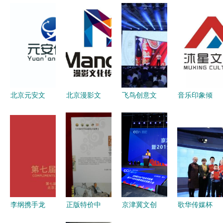
北京元安文
北京漫影文
飞鸟创意文
音乐印象倾
化传媒 探
化传媒 北
化传媒 引
听一夏 沐
寻北京文化
京文化传媒
领全国大型
星文化传媒
传媒产业的
版图中的创
活动策划与
与您在印象
发展与创新
意先锋
北京设计新
风情街的邂
潮流
逅
李纲携手龙
正版特价中
京津冀文创
歌华传媒杯
人康 北京
国近现代绘
协同新篇章
2020北京