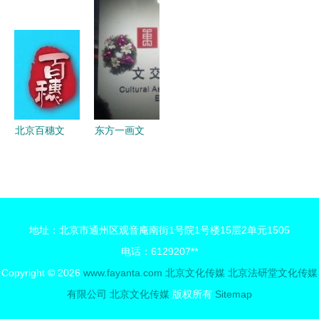
文化传媒的
画艺术鉴赏
四大项目引
文化创意大
追梦之路
批发 北京
领创新，超
赛中小学文
文化传媒的
300家企业
化创意赛区
优质艺术资
共绘蓝图
终评暨颁奖
源
典礼在京圆
满举行
北京百穗文
东方一画文
化传媒 深
化传媒 北
耕京城，赋
京文化产业
能文化产业
的新锐力量
新生态
地址：北京市通州区观音庵南街1号院1号楼15层2单元1505
电话：6129207**
Copyright © 2026
www.fayanta.com
北京文化传媒
北京法研堂文化传媒
有限公司
北京文化传媒
版权所有
Sitemap