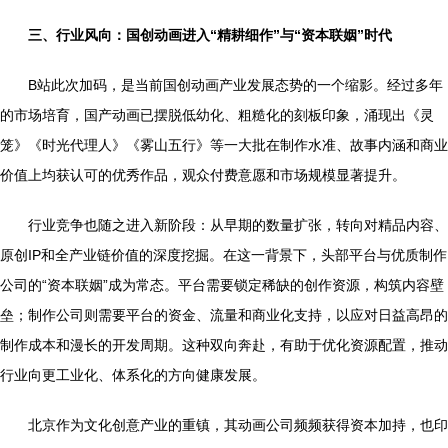
三、行业风向：国创动画进入“精耕细作”与“资本联姻”时代
B站此次加码，是当前国创动画产业发展态势的一个缩影。经过多年
的市场培育，国产动画已摆脱低幼化、粗糙化的刻板印象，涌现出《灵
笼》《时光代理人》《雾山五行》等一大批在制作水准、故事内涵和商业
价值上均获认可的优秀作品，观众付费意愿和市场规模显著提升。
行业竞争也随之进入新阶段：从早期的数量扩张，转向对精品内容、
原创IP和全产业链价值的深度挖掘。在这一背景下，头部平台与优质制作
公司的“资本联姻”成为常态。平台需要锁定稀缺的创作资源，构筑内容壁
垒；制作公司则需要平台的资金、流量和商业化支持，以应对日益高昂的
制作成本和漫长的开发周期。这种双向奔赴，有助于优化资源配置，推动
行业向更工业化、体系化的方向健康发展。
北京作为文化创意产业的重镇，其动画公司频频获得资本加持，也印